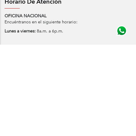
Horario De Atención
OFICINA NACIONAL
Encuéntranos en el siguiente horario:
Lunes a viernes:
8a.m. a 6p.m.
Política de privacidad
Informe Anual
© Copyright Iglesia Alianza Cristiana & Misionera
Colombiana Todos los derechos reservados. Algunos
materiales son utilizados bajo permiso. Personería Jurídica
Especial No. 977 de 23 de julio de 1996 NIT. 890.000.091-1
Nuestro sitio web utiliza cookies para optimizar la navegación
y proporcionarle una mejor experiencia en línea. Su uso