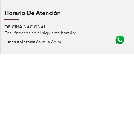
Horario De Atención
OFICINA NACIONAL
Encuéntranos en el siguiente horario:
Lunes a viernes:
8a.m. a 6p.m.
Política de privacidad
Informe Anual
© Copyright Iglesia Alianza Cristiana & Misionera
Colombiana Todos los derechos reservados. Algunos
materiales son utilizados bajo permiso. Personería Jurídica
Especial No. 977 de 23 de julio de 1996 NIT. 890.000.091-1