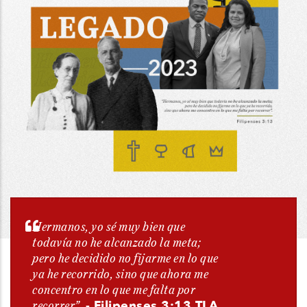
Hermanos, yo sé muy bien que
todavía no he alcanzado la meta;
pero he decidido no fijarme en lo que
ya he recorrido, sino que ahora me
concentro en lo que me falta por
- Filipenses 3:13 TLA
recorrer”.