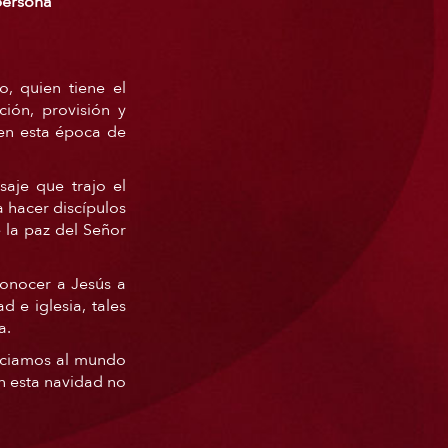
persona
, quien tiene el
ión, provisión y
en esta época de
aje que trajo el
a hacer discípulos
 la paz del Señor
onocer a Jesús a
 e iglesia, tales
a.
unciamos al mundo
n esta navidad no