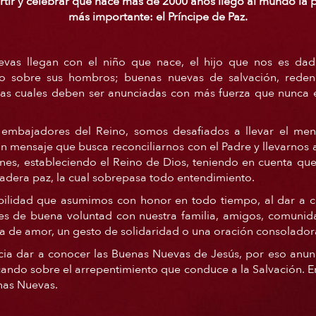
tir y celebrar que hace más de 2000 años llegó al mundo la 
más importante: el Príncipe de Paz.
vas llegan con el niño que nace, el hijo que nos es dado
do sobre sus hombros; buenas nuevas de salvación, redenc
las cuales deben ser anunciadas con más fuerza que nunca 
embajadores del Reino, somos desafiados a llevar el mens
un mensaje que busca reconciliarnos con el Padre y llevarnos 
ones, estableciendo el Reino de Dios, teniendo en cuenta que
dadera paz, la cual sobrepasa todo entendimiento.
bilidad que asumimos con honor en todo tiempo, al dar a c
es de buena voluntad con nuestra familia, amigos, comunidad
 de amor, un gesto de solidaridad o una oración consolador
cia dar a conocer las Buenas Nuevas de Jesús, por eso an
cando sobre el arrepentimiento que conduce a la Salvación. E
nas Nuevas.