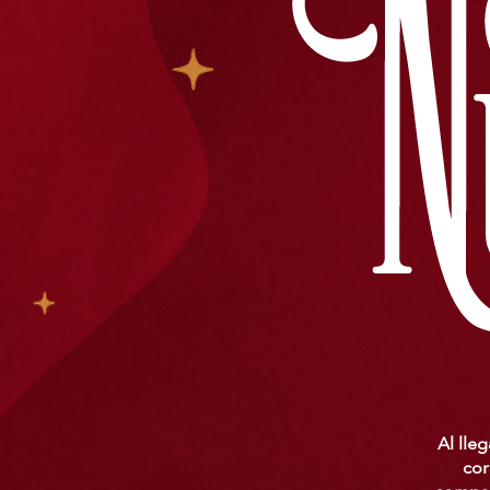
Al lleg
cor