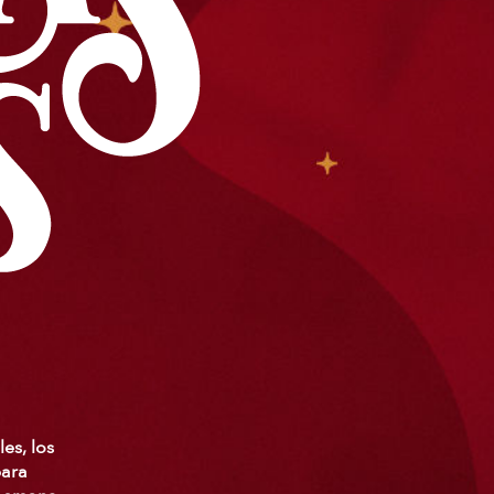
les, los
para