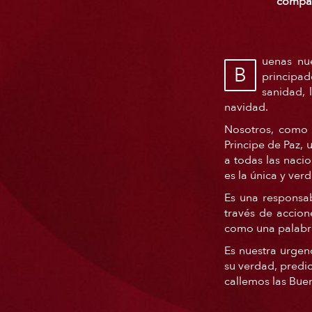
compar
uenas nue
B
principa
sanidad, 
navidad.
Nosotros, como 
Principe de Paz, 
a todas las naci
es la única y ver
Es una responsa
través de accion
como una palabra
Es nuestra urgen
su verdad, predi
callemos las Bue