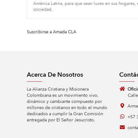
América Latina, para que sean luces en sus hogares, e
sociedad.
Suscribirse a Amada CLA
Acerca De Nosotros
Contá
La Alianza Cristiana y Misionera
Ofici
Colombiana es un movimiento vivo,
Calle 9 
dinámico y cambiante compuesto por
Armen
millones de cristianos en todo el mundo
dedicados a cumplir la Gran Comisión
+57 3
entregada por El Señor Jesucristo.
conta