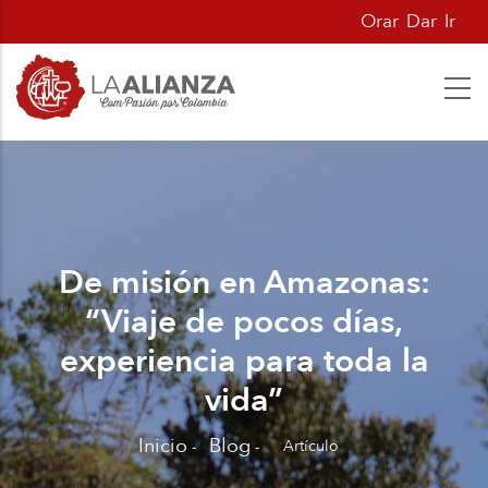
Pasar
Orar
Dar
Ir
al
contenido
principal
De misión en Amazonas:
“Viaje de pocos días,
experiencia para toda la
vida”
Inicio
Blog
Artículo
-
-
Sobrescribir