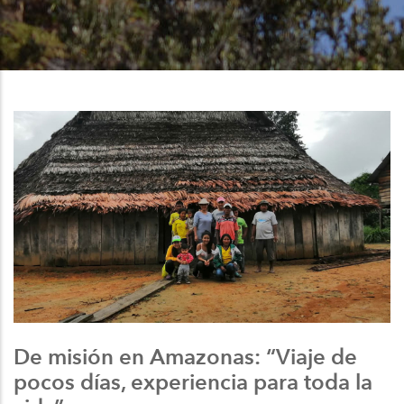
enlaces
de
ayuda
a
la
navegación
De misión en Amazonas: “Viaje de
pocos días, experiencia para toda la