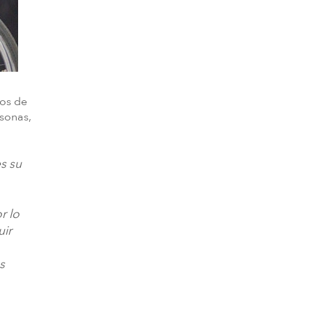
pos de
rsonas,
s su
r lo
uir
s