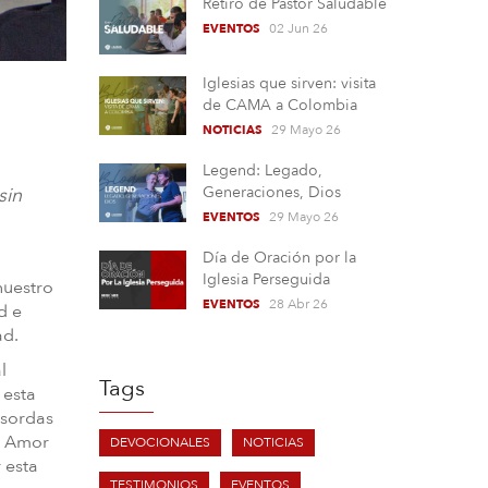
Retiro de Pastor Saludable
02 Jun 26
EVENTOS
Iglesias que sirven: visita
de CAMA a Colombia
29 Mayo 26
NOTICIAS
Legend: Legado,
Generaciones, Dios
sin
29 Mayo 26
EVENTOS
Día de Oración por la
Iglesia Perseguida
nuestro
28 Abr 26
EVENTOS
d e
ad.
l
Tags
 esta
 sordas
de Amor
DEVOCIONALES
NOTICIAS
r esta
TESTIMONIOS
EVENTOS