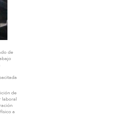
iado de
rabajo
a
pacitada
ición de
r laboral
bración
físico a