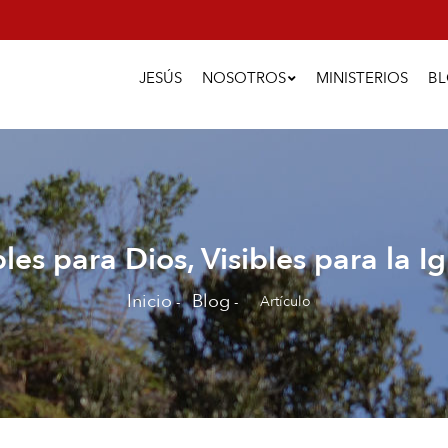
Main
Navigation
JESÚS
NOSOTROS
MINISTERIOS
B
bles para Dios, Visibles para la Ig
Inicio
Blog
Artículo
-
-
Sobrescribir
enlaces
de
ayuda
a