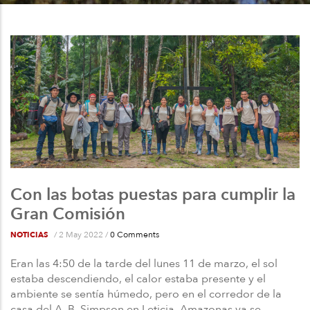
a
la
navegación
Con las botas puestas para cumplir la
Gran Comisión
/
2 May 2022
/
0 Comments
NOTICIAS
Eran las 4:50 de la tarde del lunes 11 de marzo, el sol
estaba descendiendo, el calor estaba presente y el
ambiente se sentía húmedo, pero en el corredor de la
casa del A. B. Simpson en Leticia, Amazonas ya se