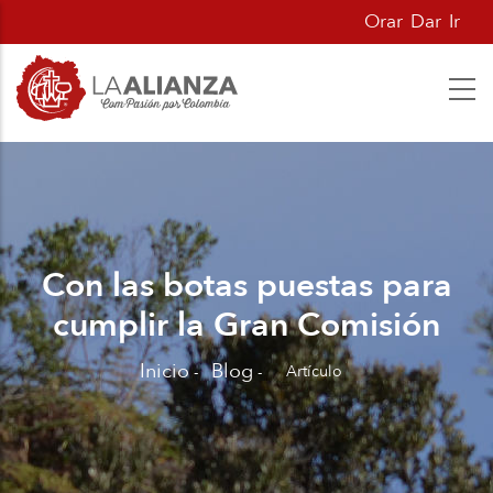
Pasar
Orar
Dar
Ir
al
contenido
principal
Con las botas puestas para
cumplir la Gran Comisión
Inicio
Blog
Artículo
-
-
Sobrescribir
enlaces
de
ayuda