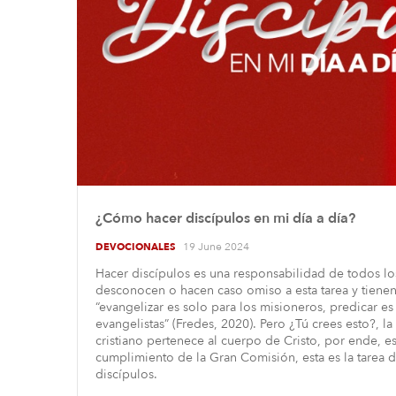
¿Cómo hacer discípulos en mi día a día?
19 June 2024
DEVOCIONALES
Hacer discípulos es una responsabilidad de todos lo
desconocen o hacen caso omiso a esta tarea y tien
“evangelizar es solo para los misioneros, predicar es
evangelistas” (Fredes, 2020). Pero ¿Tú crees esto?, l
cristiano pertenece al cuerpo de Cristo, por ende, 
cumplimiento de la Gran Comisión, esta es la tarea d
discípulos.