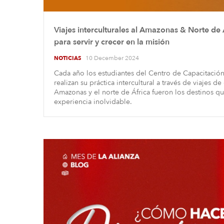
Viajes interculturales al Amazonas & Norte de
para servir y crecer en la misión
10 December 2024
NOTICIAS
Cada año los estudiantes del Centro de Capacitación 
realizan su práctica intercultural a través de viajes d
Amazonas y el norte de África fueron los destinos q
experiencia inolvidable.