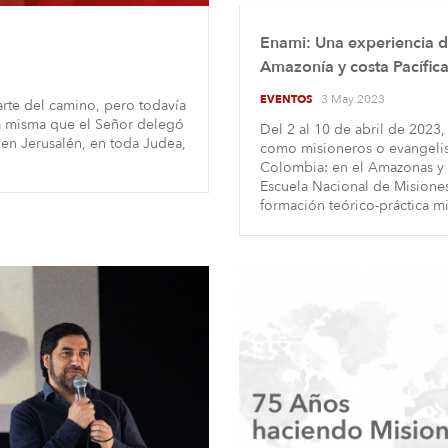
Enami: Una experiencia de
Amazonía y costa Pacífica
3 May 2023
EVENTOS
rte del camino, pero todavía
la misma que el Señor delegó
Del 2 al 10 de abril de 2023
 en Jerusalén, en toda Judea,
como misioneros o evangelist
Colombia: en el Amazonas y la
Escuela Nacional de Misiones
formación teórico-práctica min