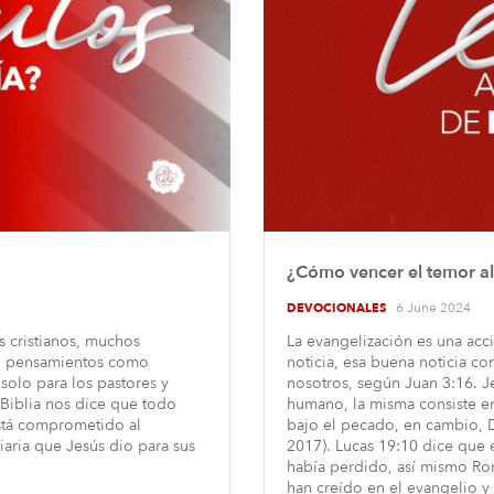
¿Cómo vencer el temor a
6 June 2024
DEVOCIONALES
s cristianos, muchos
La evangelización es una acc
en pensamientos como
noticia, esa buena noticia co
 solo para los pastores y
nosotros, según Juan 3:16. Je
a Biblia nos dice que todo
humano, la misma consiste en
está comprometido al
bajo el pecado, en cambio, Di
iaria que Jesús dio para sus
2017). Lucas 19:10 dice que 
había perdido, así mismo Ro
han creído en el evangelio y