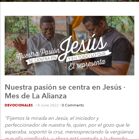
a
la
navegación
Nuestra pasión se centra en Jesús ·
Mes de La Alianza
/
8 June 2022
/
0 Comments
DEVOCIONALES
“Fijemos la mirada en Jesús, el iniciador y
perfeccionador de nuestra fe, quien, por el gozo que le
esperaba, soportó la cruz, menospreciando la vergüenza
que ella significaba, y ahora está sentado a la derecha