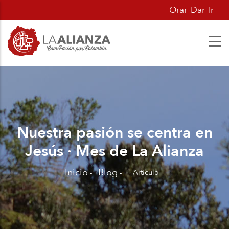
Pasar
Orar
Dar
Ir
al
contenido
principal
Nuestra pasión se centra en
Jesús · Mes de La Alianza
Inicio
Blog
Artículo
-
-
Sobrescribir
enlaces
de
ayuda