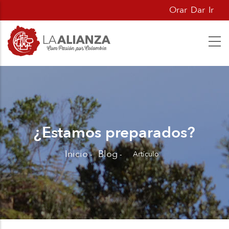
Pasar
Orar
Dar
Ir
al
contenido
principal
¿Estamos preparados?
Inicio
Blog
Artículo
-
-
Sobrescribir
enlaces
de
ayuda
a