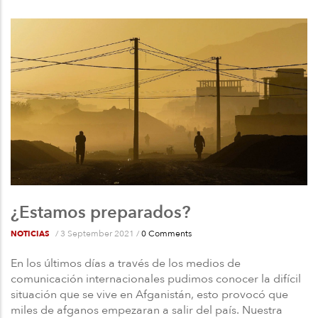
la
navegación
¿Estamos preparados?
/
3 September 2021
/
0 Comments
NOTICIAS
En los últimos días a través de los medios de
comunicación internacionales pudimos conocer la difícil
situación que se vive en Afganistán, esto provocó que
miles de afganos empezaran a salir del país. Nuestra