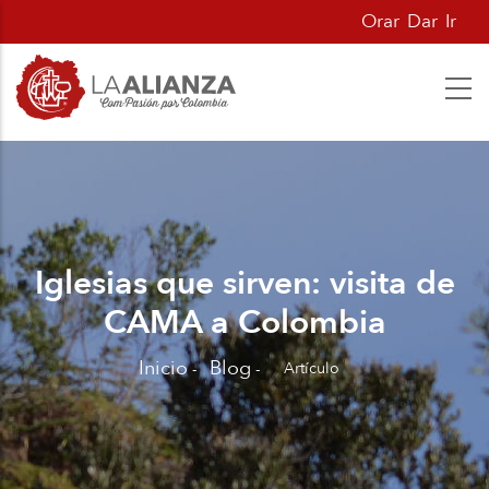
Pasar
Orar
Dar
Ir
al
contenido
principal
Iglesias que sirven: visita de
CAMA a Colombia
Inicio
Blog
Artículo
-
-
Sobrescribir
enlaces
de
ayuda