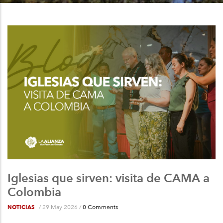
a
la
navegación
Iglesias que sirven: visita de CAMA a
Colombia
/
29 May 2026
/
0 Comments
NOTICIAS