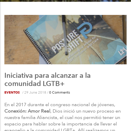
a
la
navegación
Iniciativa para alcanzar a la
comunidad LGTB+
/
29 June 2018
/
0 Comments
EVENTOS
En el 2017 durante el congreso nacional de jóvenes,
Conexión: Amor Real
, Dios inició un nuevo proceso en
nuestra familia Aliancista, el cual nos permitió tener un
espacio para hablar sobre la importancia de llevar el
evangelio a la comunidad LGBT+. Allí realizamos un