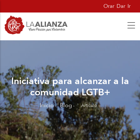
Pasar
Orar
Dar
Ir
al
contenido
principal
Iniciativa para alcanzar a la
comunidad LGTB+
Inicio
Blog
Artículo
-
-
Sobrescribir
enlaces
de
ayuda