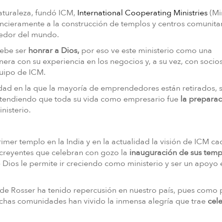
aturaleza, fundó ICM,
International Cooperating Ministries
(Mi
ancieramente a la construcción de templos y centros comunita
ededor del mundo.
debe ser
honrar a Dios,
por eso ve este ministerio como una
ra con su experiencia en los negocios y, a su vez, con socio
quipo de ICM.
edad en la que la mayoría de emprendedores están retirados, 
tendiendo que toda su vida como empresario fue
la prepara
nisterio.
mer templo en la India y en la actualidad la visión de ICM ca
de creyentes que celebran con gozo la
inauguración de sus temp
 Dios le permite ir creciendo como ministerio y ser un apoyo 
or de Rosser ha tenido repercusión en nuestro país, pues como 
chas comunidades han vivido la inmensa alegría que trae
cele