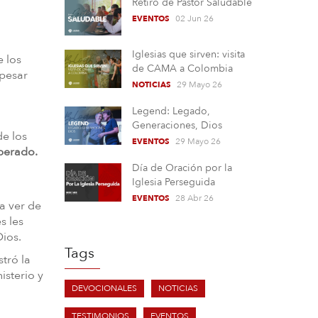
Retiro de Pastor Saludable
02 Jun 26
EVENTOS
Iglesias que sirven: visita
e los
de CAMA a Colombia
 pesar
29 Mayo 26
NOTICIAS
Legend: Legado,
Generaciones, Dios
de los
29 Mayo 26
EVENTOS
sperado.
Día de Oración por la
Iglesia Perseguida
28 Abr 26
EVENTOS
a ver de
s les
Dios.
Tags
tró la
isterio y
DEVOCIONALES
NOTICIAS
TESTIMONIOS
EVENTOS