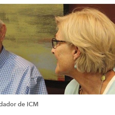
la
navegación
undador de ICM