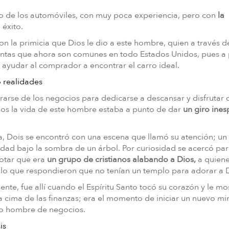
ocio de los automóviles, con muy poca experiencia, pero con
la
 éxito.
 la primicia que Dios le dio a este hombre, quien a través d
ntas que ahora son comunes en todo Estados Unidos, pues a
ayudar al comprador a encontrar el carro ideal.
o realidades
irarse de los negocios para dedicarse a descansar y disfrutar 
Dios la vida de este hombre estaba a punto de dar
un giro ine
dia, Dois se encontró con una escena que llamó su atención; un
dad bajo la sombra de un árbol. Por curiosidad se acercó par
notar que era
un grupo de cristianos alabando a Dios,
a quiene
a lo que respondieron que no tenían un templo para adorar a 
e, fue allí cuando el Espíritu Santo tocó su corazón y le mos
la cima de las finanzas; era el momento de iniciar un nuevo min
omo hombre de negocios.
is