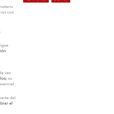
nisterio
rios con
s
sigue
ción
da vez
los;
su
esencial
parte del
brar el