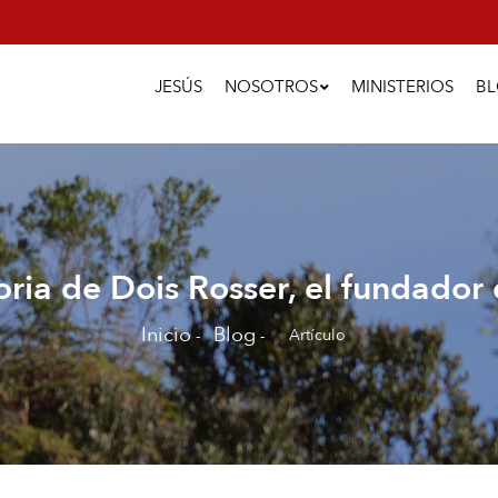
Main
Navigation
JESÚS
NOSOTROS
MINISTERIOS
B
toria de Dois Rosser, el fundador
Inicio
Blog
Artículo
-
-
Sobrescribir
enlaces
de
ayuda
a