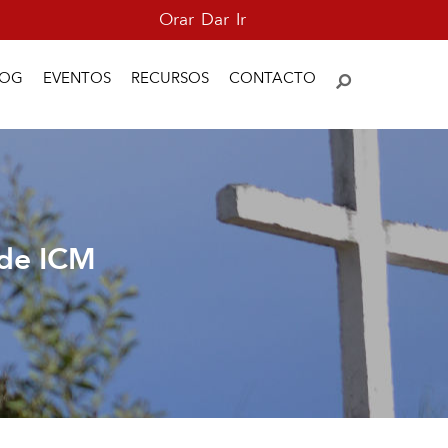
Orar
Dar
Ir
LOG
EVENTOS
RECURSOS
CONTACTO
 de ICM