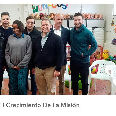
la
navegación
 El Crecimiento De La Misión