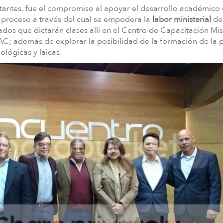
sitantes, fue el compromiso al apoyar el desarrollo académico 
 proceso a través del cual se empodera la
labor ministerial
de 
dos que dictarán clases allí en el Centro de Capacitación Mi
AC; además de explorar la posibilidad de la formación de la 
lógicas y laicas.