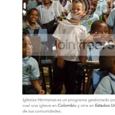
Iglesias Hermanas
es un programa gestionado por
cual una iglesia en
Colombi
a y otra en
Estados U
de sus comunidades.