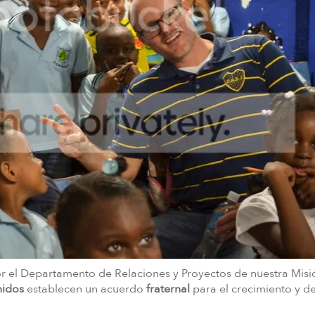
 el Departamento de Relaciones y Proyectos de nuestra Misió
nidos
establecen un acuerdo
fraternal
para el crecimiento y de