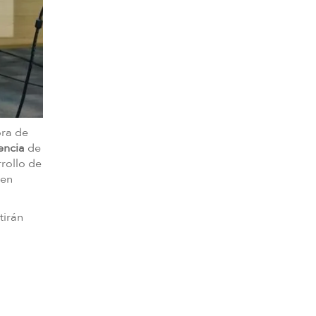
ora de
encia
de
rrollo de
 en
tirán