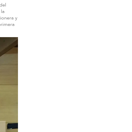
del
la
sionera y
primera