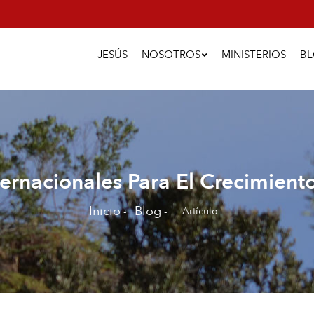
Main
Navigation
JESÚS
NOSOTROS
MINISTERIOS
B
ternacionales Para El Crecimient
Inicio
Blog
Artículo
-
-
Sobrescribir
enlaces
de
ayuda
a