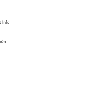
navegación
 Info
ión