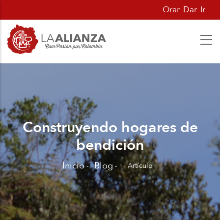
Pasar
Orar
Dar
Ir
al
contenido
principal
Construyendo hogares de
bendición
Inicio
Blog
Artículo
-
-
Sobrescribir
enlaces
de
ayuda