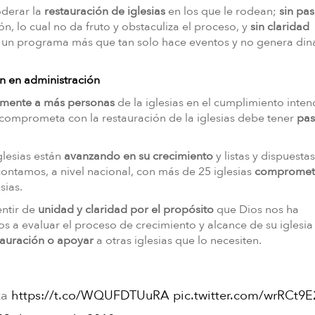
oderar la
restauración de iglesias
en los que le rodean;
sin pa
n, lo cual no da fruto y obstaculiza el proceso, y
sin claridad
n un programa más que tan solo hace eventos y no genera di
an en administración
mente a más personas
de la iglesias en el cumplimiento inten
 comprometa con la restauración de la iglesias debe tener
pas
lesias están
avanzando en su crecimiento
y listas y dispuesta
contamos, a nivel nacional, con más de 25 iglesias
comprometi
sias.
entir de
unidad y claridad por el propósito
que Dios nos ha
 a evaluar el proceso de crecimiento y alcance de su iglesia 
tauración o apoyar
a otras iglesias que lo necesiten.
za
https://t.co/WQUFDTUuRA
pic.twitter.com/wrRCt9