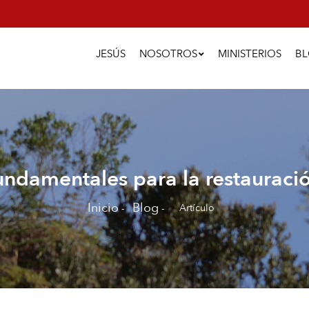
Main
Navigation
JESÚS
NOSOTROS
MINISTERIOS
B
ndamentales para la restauració
Inicio
Blog
Artículo
-
-
Sobrescribir
enlaces
de
ayuda
a