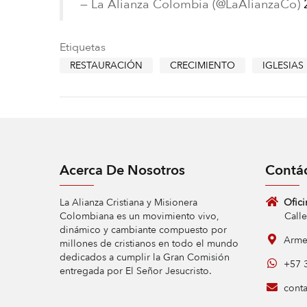
— La Alianza Colombia (@LaAlianzaCo)
Etiquetas
RESTAURACIÓN
CRECIMIENTO
IGLESIAS
Acerca De Nosotros
Contá
La Alianza Cristiana y Misionera
Ofici
Colombiana es un movimiento vivo,
Calle 9 
dinámico y cambiante compuesto por
Armen
millones de cristianos en todo el mundo
dedicados a cumplir la Gran Comisión
+57 3
entregada por El Señor Jesucristo.
conta