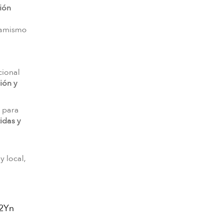
sión
namismo
cional
ión y
s para
das y
y local,
E2Yn