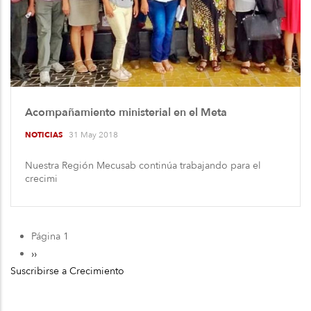
Acompañamiento ministerial en el Meta
31 May 2018
NOTICIAS
Nuestra Región Mecusab continúa trabajando para el
crecimi
Página 1
Paginación
Siguiente
››
Suscribirse a Crecimiento
página