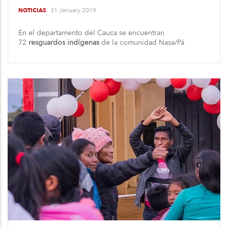
31 January 2019
NOTICIAS
En el departamento del Cauca se encuentran
72
resguardos indígenas
de la comunidad Nasa/Pá