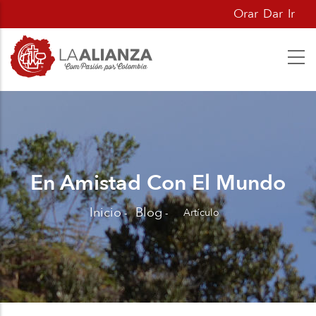
Pasar
Orar
Dar
Ir
al
contenido
principal
En Amistad Con El Mundo
Inicio
Blog
Artículo
-
-
Sobrescribir
enlaces
de
ayuda
a