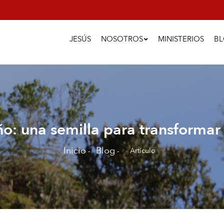
Main
Navigation
JESÚS
NOSOTROS
MINISTERIOS
B
o: una semilla para transforma
Inicio
Blog
Artículo
-
-
Sobrescribir
enlaces
de
ayuda
a