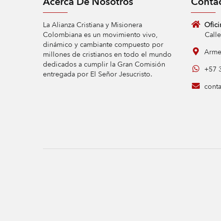
Acerca De Nosotros
Contá
La Alianza Cristiana y Misionera
Ofici
Colombiana es un movimiento vivo,
Calle 9 
dinámico y cambiante compuesto por
Armen
millones de cristianos en todo el mundo
dedicados a cumplir la Gran Comisión
+57 3
entregada por El Señor Jesucristo.
conta