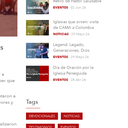
Retiro de Pastor Saludable
02 Jun 26
EVENTOS
Iglesias que sirven: visita
de CAMA a Colombia
29 Mayo 26
NOTICIAS
Legend: Legado,
es
Generaciones, Dios
29 Mayo 26
EVENTOS
Día de Oración por la
Iglesia Perseguida
 a
aber que
28 Abr 26
EVENTOS
ptaron a
Tags
yores y
DEVOCIONALES
NOTICIAS
alizaron
TESTIMONIOS
EVENTOS