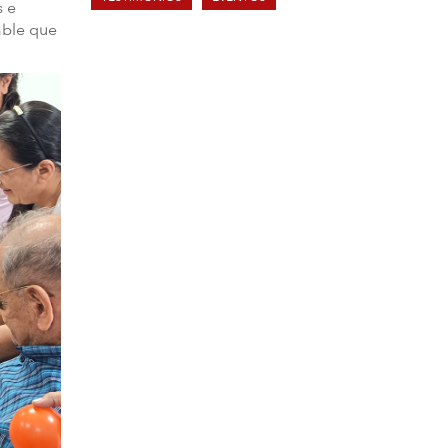
s e
able que