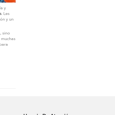
da y
s
. Les
ión y un
, sino
e muchas
 para