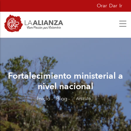
Pasar
Orar
Dar
Ir
al
contenido
principal
Fortalecimiento ministerial a
nivel nacional
Inicio
Blog
Artículo
-
-
Sobrescribir
enlaces
de
ayuda