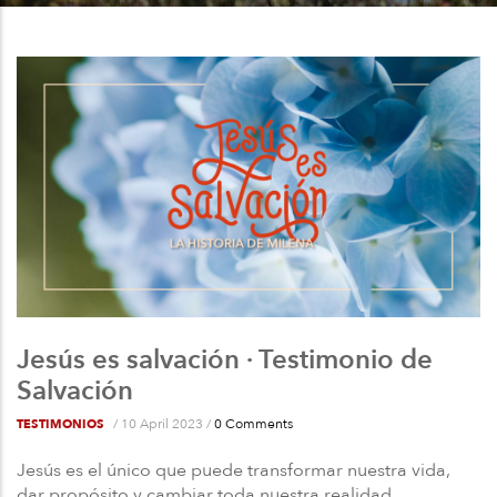
a
la
navegación
Jesús es salvación · Testimonio de
Salvación
/
10 April 2023
/
0 Comments
TESTIMONIOS
Jesús es el único que puede transformar nuestra vida,
dar propósito y cambiar toda nuestra realidad,