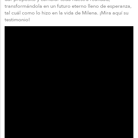
transformándola en un futuro eterno lleno de esperanza,
tal cuál como lo hizo en la vida de Milena. ¡Mira aquí su
testimonio!