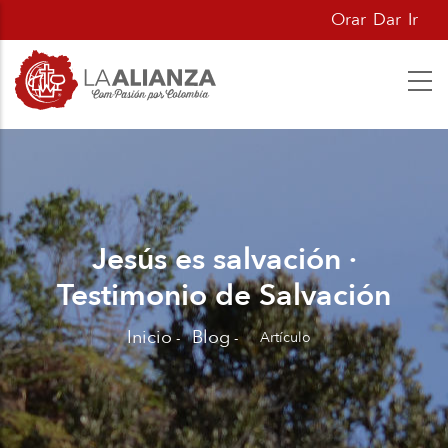
Pasar
Orar
Dar
Ir
al
contenido
principal
Jesús es salvación ·
Testimonio de Salvación
Inicio
Blog
Artículo
-
-
Sobrescribir
enlaces
de
ayuda