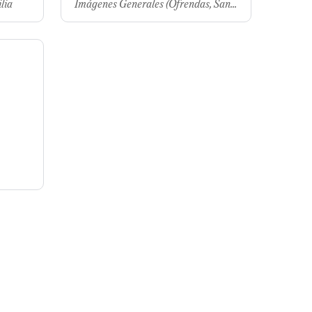
lia
Imágenes Generales (Ofrendas, San...