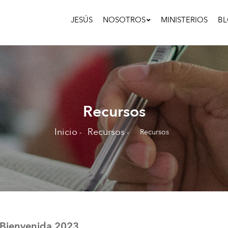
Main
Navigation
JESÚS
NOSOTROS
MINISTERIOS
B
Recursos
Inicio
Recursos
Recursos
-
-
Sobrescribir
enlaces
de
ayuda
a
la
 Bienvenida 2023