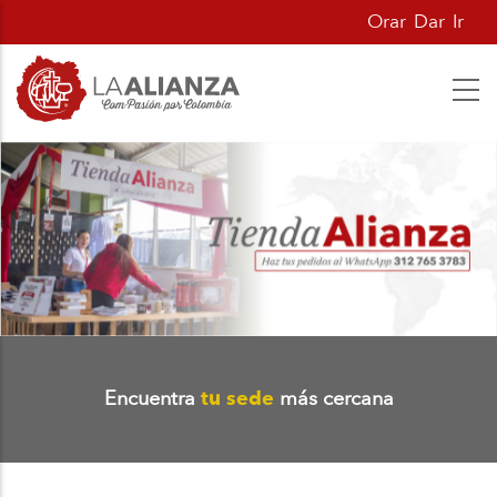
Pasar
Orar
Dar
Ir
al
contenido
principal
Encuentra
tu sede
más cercana