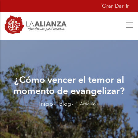
Pasar
Orar
Dar
Ir
al
contenido
principal
¿Cómo vencer el temor al
momento de evangelizar?
Inicio
Blog
Artículo
-
-
Sobrescribir
enlaces
de
ayuda