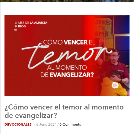
a
la
navegación
¿Cómo vencer el temor al momento
de evangelizar?
/
6 June 2024
/
0 Comments
DEVOCIONALES