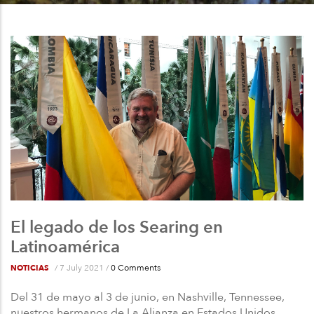
a
la
navegación
El legado de los Searing en
Latinoamérica
/
7 July 2021
/
0 Comments
NOTICIAS
Del 31 de mayo al 3 de junio, en Nashville, Tennessee,
nuestros hermanos de La Alianza en Estados Unidos