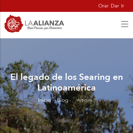
Pasar
Orar
Dar
Ir
al
contenido
principal
El legado de los Searing en
Latinoamérica
Inicio
Blog
Artículo
-
-
Sobrescribir
enlaces
de
ayuda