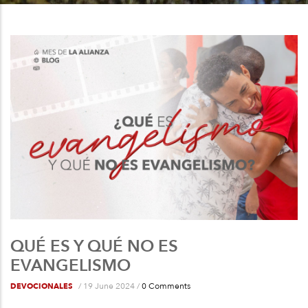
a
la
navegación
QUÉ ES Y QUÉ NO ES
EVANGELISMO
/
19 June 2024
/
0 Comments
DEVOCIONALES