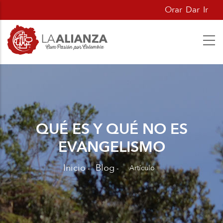
Pasar
Orar
Dar
Ir
al
contenido
principal
QUÉ ES Y QUÉ NO ES
EVANGELISMO
Inicio
Blog
Artículo
-
-
Sobrescribir
enlaces
de
ayuda